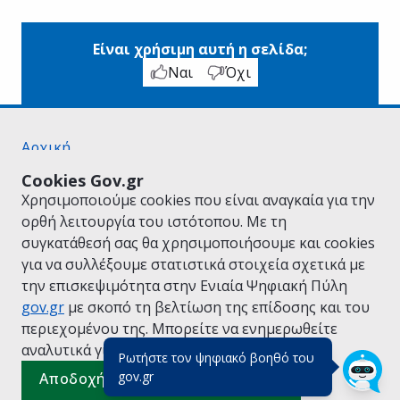
Είναι χρήσιμη αυτή η σελίδα;
Ναι
Όχι
Αρχική
Σχετικά με το gov.gr
Cookies Gov.gr
Όροι Χρήσης
Χρησιμοποιούμε cookies που είναι αναγκαία για την
Πολιτική Απορρήτου
ορθή λειτουργία του ιστότοπου. Με τη
Δήλωση προσβασιμότητας
συγκατάθεσή σας θα χρησιμοποιήσουμε και cookies
Πολιτική cookies
για να συλλέξουμε στατιστικά στοιχεία σχετικά με
Προτάσεις για το gov.gr
την επισκεψιμότητα στην Ενιαία Ψηφιακή Πύλη
Υλοποίηση από το
Υπουργείο Ψηφιακής
gov.gr
με σκοπό τη βελτίωση της επίδοσης και του
Διακυβέρνησης
περιεχομένου της. Μπορείτε να ενημερωθείτε
Ελληνικά
|
Αγγλικά
αναλυτικά για την
Πολιτική Cookies.
Ρωτήστε τον ψηφιακό βοηθό του
(πάτησε για κλείσιμο)
gov.gr
Αποδοχή όλων