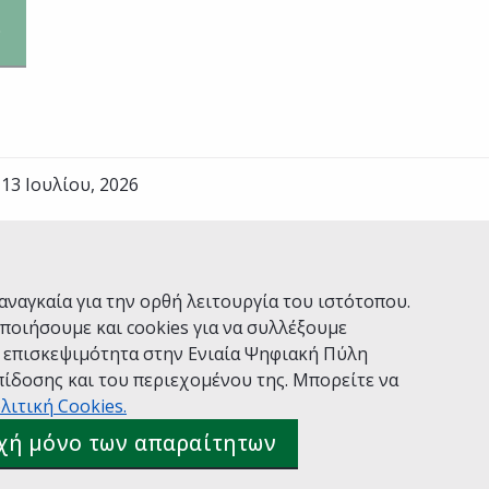
13 Ιουλίου, 2026
Ναι
Όχι
αναγκαία για την ορθή λειτουργία του ιστότοπου.
ποιήσουμε και cookies για να συλλέξουμε
ν επισκεψιμότητα στην Ενιαία Ψηφιακή Πύλη
ίδοσης και του περιεχομένου της. Μπορείτε να
Χρήσης
Πολιτική Απορρήτου
Δήλωση προσβασιμότητας
λιτική Cookies.
 gov.gr
χή μόνο των απαραίτητων
ιακής Διακυβέρνησης
Ελληνικά
|
Αγγλικά