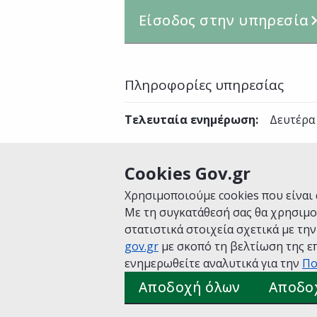
Είσοδος στην υπηρεσία
Πληροφορίες υπηρεσίας
Τελευταία ενημέρωση
:
Δευτέρα 
Cookies Gov.gr
Είναι χρήσιμη αυτή η σελίδα;
Χρησιμοποιούμε cookies που είναι 
Με τη συγκατάθεσή σας θα χρησιμο
στατιστικά στοιχεία σχετικά με τη
gov.gr
με σκοπό τη βελτίωση της επ
Αρχική
Σχετικά με το gov.gr
Όροι 
ενημερωθείτε αναλυτικά για την
Πο
Πολιτική cookies
Προτάσεις για το
Αποδοχή όλων
Αποδο
Υλοποίηση από το
Υπουργείο Ψηφ