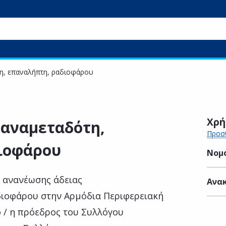
η, επαναλήπτη, ραδιοφάρου
Χρή
 αναμεταδότη,
Προσθ
ιοφάρου
Νομ
 ανανέωσης άδειας
Ανακ
διοφάρου στην Αρμόδια Περιφερειακή
 ο / η πρόεδρος του Συλλόγου