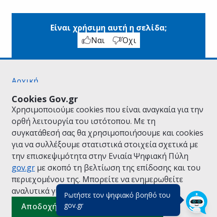
Είναι χρήσιμη αυτή η σελίδα;
Ναι
Όχι
Αρχική
Σχετικά με το gov.gr
Cookies Gov.gr
Όροι Χρήσης
Χρησιμοποιούμε cookies που είναι αναγκαία για την
Πολιτική Απορρήτου
ορθή λειτουργία του ιστότοπου. Με τη
Δήλωση προσβασιμότητας
συγκατάθεσή σας θα χρησιμοποιήσουμε και cookies
Πολιτική cookies
για να συλλέξουμε στατιστικά στοιχεία σχετικά με
Προτάσεις για το gov.gr
την επισκεψιμότητα στην Ενιαία Ψηφιακή Πύλη
Υλοποίηση από το
Υπουργείο Ψηφιακής
gov.gr
με σκοπό τη βελτίωση της επίδοσης και του
Διακυβέρνησης
περιεχομένου της. Μπορείτε να ενημερωθείτε
Ελληνικά
|
Αγγλικά
αναλυτικά για την
Πολιτική Cookies.
Ρωτήστε τον ψηφιακό βοηθό του
(πάτησε για κλείσιμο)
gov.gr
Αποδοχή όλων