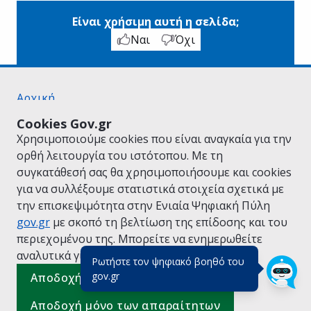
Είναι χρήσιμη αυτή η σελίδα;
Ναι
Όχι
Αρχική
Σχετικά με το gov.gr
Cookies Gov.gr
Όροι Χρήσης
Χρησιμοποιούμε cookies που είναι αναγκαία για την
Πολιτική Απορρήτου
ορθή λειτουργία του ιστότοπου. Με τη
Δήλωση προσβασιμότητας
συγκατάθεσή σας θα χρησιμοποιήσουμε και cookies
Πολιτική cookies
για να συλλέξουμε στατιστικά στοιχεία σχετικά με
Προτάσεις για το gov.gr
την επισκεψιμότητα στην Ενιαία Ψηφιακή Πύλη
Υλοποίηση από το
Υπουργείο Ψηφιακής
gov.gr
με σκοπό τη βελτίωση της επίδοσης και του
Διακυβέρνησης
περιεχομένου της. Μπορείτε να ενημερωθείτε
Ελληνικά
|
Αγγλικά
αναλυτικά για την
Πολιτική Cookies.
Ρωτήστε τον ψηφιακό βοηθό του
(πάτησε για κλείσιμο)
gov.gr
Αποδοχή όλων
Αποδοχή μόνο των απαραίτητων