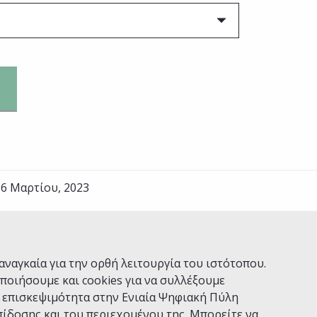
 6 Μαρτίου, 2023
Ναι
Όχι
αναγκαία για την ορθή λειτουργία του ιστότοπου.
ποιήσουμε και cookies για να συλλέξουμε
ν επισκεψιμότητα στην Ενιαία Ψηφιακή Πύλη
ίδοσης και του περιεχομένου της. Μπορείτε να
Χρήσης
Πολιτική Απορρήτου
Δήλωση προσβασιμότητας