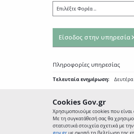
Επιλέξτε Φορέα ...
Είσοδος στην υπηρεσία
Πληροφορίες υπηρεσίας
Τελευταία ενημέρωση
:
Δευτέρα
Cookies Gov.gr
Είναι χρήσιμη αυτή η σελίδα;
Χρησιμοποιούμε cookies που είναι 
Με τη συγκατάθεσή σας θα χρησιμο
στατιστικά στοιχεία σχετικά με τη
gov.gr
με σκοπό τη βελτίωση της επ
Αρχική
Σχετικά με το gov.gr
Όροι 