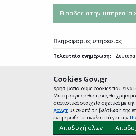
Είσοδος στην υπηρεσία
Πληροφορίες υπηρεσίας
Τελευταία ενημέρωση
:
Δευτέρα 
Cookies Gov.gr
Είναι χρήσιμη αυτή η σελίδα;
Χρησιμοποιούμε cookies που είναι 
Με τη συγκατάθεσή σας θα χρησιμο
στατιστικά στοιχεία σχετικά με τη
gov.gr
με σκοπό τη βελτίωση της επ
Αρχική
Σχετικά με το gov.gr
Όροι 
ενημερωθείτε αναλυτικά για την
Πο
Πολιτική cookies
Προτάσεις για το
Αποδοχή όλων
Αποδο
Υλοποίηση από το
Υπουργείο Ψηφ