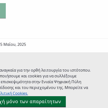
5 Μαΐου, 2025
Ναι
Όχι
αναγκαία για την ορθή λειτουργία του ιστότοπου.
ποιήσουμε και cookies για να συλλέξουμε
ν επισκεψιμότητα στην Ενιαία Ψηφιακή Πύλη
ίδοσης και του περιεχομένου της. Μπορείτε να
Χρήσης
Πολιτική Απορρήτου
Δήλωση προσβασιμότητας
λιτική Cookies.
 gov.gr
χή μόνο των απαραίτητων
ιακής Διακυβέρνησης
Ελληνικά
|
Αγγλικά