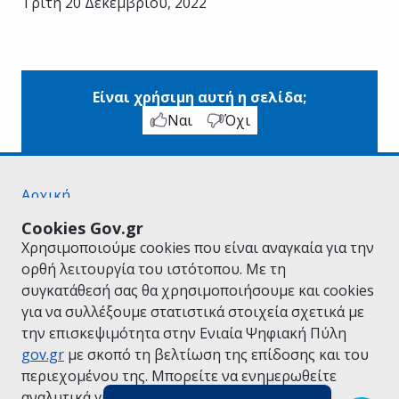
Τρίτη 20 Δεκεμβρίου, 2022
Είναι χρήσιμη αυτή η σελίδα;
Ναι
Όχι
Αρχική
Σχετικά με το gov.gr
Cookies Gov.gr
Όροι Χρήσης
Χρησιμοποιούμε cookies που είναι αναγκαία για την
Πολιτική Απορρήτου
ορθή λειτουργία του ιστότοπου. Με τη
Δήλωση προσβασιμότητας
συγκατάθεσή σας θα χρησιμοποιήσουμε και cookies
Πολιτική cookies
για να συλλέξουμε στατιστικά στοιχεία σχετικά με
Προτάσεις για το gov.gr
την επισκεψιμότητα στην Ενιαία Ψηφιακή Πύλη
Υλοποίηση από το
Υπουργείο Ψηφιακής
gov.gr
με σκοπό τη βελτίωση της επίδοσης και του
Διακυβέρνησης
περιεχομένου της. Μπορείτε να ενημερωθείτε
Ελληνικά
|
Αγγλικά
αναλυτικά για την
Πολιτική Cookies.