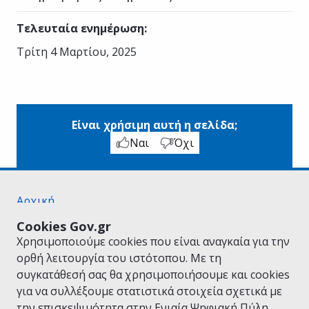
Τελευταία ενημέρωση
:
Τρίτη 4 Μαρτίου, 2025
Είναι χρήσιμη αυτή η σελίδα;
Ναι
Όχι
Αρχική
Σχετικά με το gov.gr
Cookies Gov.gr
Όροι Χρήσης
Χρησιμοποιούμε cookies που είναι αναγκαία για την
Πολιτική Απορρήτου
ορθή λειτουργία του ιστότοπου. Με τη
Δήλωση προσβασιμότητας
συγκατάθεσή σας θα χρησιμοποιήσουμε και cookies
Πολιτική cookies
για να συλλέξουμε στατιστικά στοιχεία σχετικά με
Προτάσεις για το gov.gr
την επισκεψιμότητα στην Ενιαία Ψηφιακή Πύλη