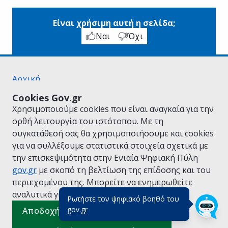
Είναι χρήσιμη αυτή η σελίδα;
Ναι
Όχι
Αρχική
Σχετικά με το gov.gr
Cookies Gov.gr
Όροι Χρήσης
Χρησιμοποιούμε cookies που είναι αναγκαία για την
Πολιτική Απορρήτου
ορθή λειτουργία του ιστότοπου. Με τη
Δήλωση προσβασιμότητας
συγκατάθεσή σας θα χρησιμοποιήσουμε και cookies
Πολιτική cookies
για να συλλέξουμε στατιστικά στοιχεία σχετικά με
Προτάσεις για το gov.gr
την επισκεψιμότητα στην Ενιαία Ψηφιακή Πύλη
Υλοποίηση από το
Υπουργείο Ψηφιακής
gov.gr
με σκοπό τη βελτίωση της επίδοσης και του
Διακυβέρνησης
περιεχομένου της. Μπορείτε να ενημερωθείτε
Ελληνικά
|
Αγγλικά
αναλυτικά για την
Πολιτική Cookies.
Ρωτήστε τον ψηφιακό βοηθό του
(πάτησε για κλείσιμο)
gov.gr
Αποδοχή όλων