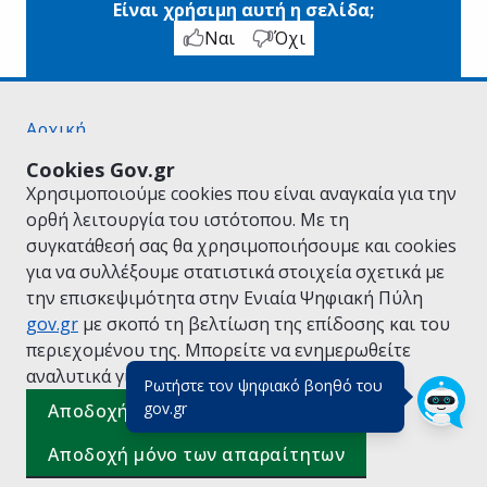
Είναι χρήσιμη αυτή η σελίδα;
Ναι
Όχι
Αρχική
Σχετικά με το gov.gr
Cookies Gov.gr
Όροι Χρήσης
Χρησιμοποιούμε cookies που είναι αναγκαία για την
Πολιτική Απορρήτου
ορθή λειτουργία του ιστότοπου. Με τη
Δήλωση προσβασιμότητας
συγκατάθεσή σας θα χρησιμοποιήσουμε και cookies
Πολιτική cookies
για να συλλέξουμε στατιστικά στοιχεία σχετικά με
Προτάσεις για το gov.gr
την επισκεψιμότητα στην Ενιαία Ψηφιακή Πύλη
Υλοποίηση από το
Υπουργείο Ψηφιακής
gov.gr
με σκοπό τη βελτίωση της επίδοσης και του
Διακυβέρνησης
περιεχομένου της. Μπορείτε να ενημερωθείτε
Ελληνικά
|
Αγγλικά
αναλυτικά για την
Πολιτική Cookies.
Ρωτήστε τον ψηφιακό βοηθό του
(πάτησε για κλείσιμο)
gov.gr
Αποδοχή όλων
Αποδοχή μόνο των απαραίτητων