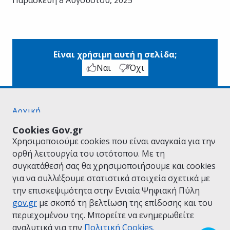
Είναι χρήσιμη αυτή η σελίδα;
Ναι
Όχι
Αρχική
Σχετικά με το gov.gr
Cookies Gov.gr
Όροι Χρήσης
Χρησιμοποιούμε cookies που είναι αναγκαία για την
Πολιτική Απορρήτου
ορθή λειτουργία του ιστότοπου. Με τη
Δήλωση προσβασιμότητας
συγκατάθεσή σας θα χρησιμοποιήσουμε και cookies
Πολιτική cookies
για να συλλέξουμε στατιστικά στοιχεία σχετικά με
Προτάσεις για το gov.gr
την επισκεψιμότητα στην Ενιαία Ψηφιακή Πύλη
Υλοποίηση από το
Υπουργείο Ψηφιακής
gov.gr
με σκοπό τη βελτίωση της επίδοσης και του
Διακυβέρνησης
περιεχομένου της. Μπορείτε να ενημερωθείτε
Ελληνικά
|
Αγγλικά
αναλυτικά για την
Πολιτική Cookies.