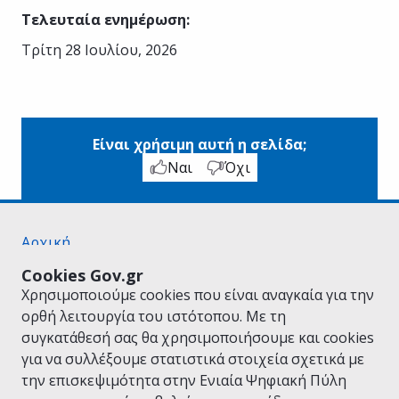
Τελευταία ενημέρωση
:
Τρίτη 28 Ιουλίου, 2026
Είναι χρήσιμη αυτή η σελίδα;
Ναι
Όχι
Αρχική
Σχετικά με το gov.gr
Cookies Gov.gr
Όροι Χρήσης
Χρησιμοποιούμε cookies που είναι αναγκαία για την
Πολιτική Απορρήτου
ορθή λειτουργία του ιστότοπου. Με τη
Δήλωση προσβασιμότητας
συγκατάθεσή σας θα χρησιμοποιήσουμε και cookies
Πολιτική cookies
για να συλλέξουμε στατιστικά στοιχεία σχετικά με
Προτάσεις για το gov.gr
την επισκεψιμότητα στην Ενιαία Ψηφιακή Πύλη
Υλοποίηση από το
Υπουργείο Ψηφιακής