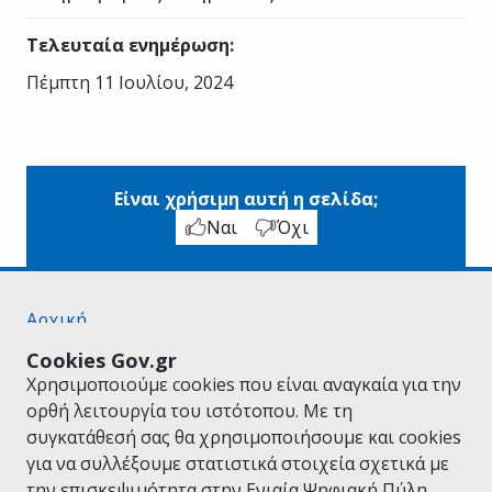
Τελευταία ενημέρωση
:
Πέμπτη 11 Ιουλίου, 2024
Είναι χρήσιμη αυτή η σελίδα;
Ναι
Όχι
Αρχική
Σχετικά με το gov.gr
Cookies Gov.gr
Όροι Χρήσης
Χρησιμοποιούμε cookies που είναι αναγκαία για την
Πολιτική Απορρήτου
ορθή λειτουργία του ιστότοπου. Με τη
Δήλωση προσβασιμότητας
συγκατάθεσή σας θα χρησιμοποιήσουμε και cookies
Πολιτική cookies
για να συλλέξουμε στατιστικά στοιχεία σχετικά με
Προτάσεις για το gov.gr
την επισκεψιμότητα στην Ενιαία Ψηφιακή Πύλη