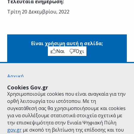
Τελευταία ενημέρωση
:
Τρίτη 20 Δεκεμβρίου, 2022
Είναι χρήσιμη αυτή η σελίδα;
Ναι
Όχι
Αρχική
Σχετικά με το gov.gr
Cookies Gov.gr
Όροι Χρήσης
Χρησιμοποιούμε cookies που είναι αναγκαία για την
Πολιτική Απορρήτου
ορθή λειτουργία του ιστότοπου. Με τη
Δήλωση προσβασιμότητας
συγκατάθεσή σας θα χρησιμοποιήσουμε και cookies
Πολιτική cookies
για να συλλέξουμε στατιστικά στοιχεία σχετικά με
Προτάσεις για το gov.gr
την επισκεψιμότητα στην Ενιαία Ψηφιακή Πύλη
Υλοποίηση από το
Υπουργείο Ψηφιακής
gov.gr
με σκοπό τη βελτίωση της επίδοσης και του
Διακυβέρνησης