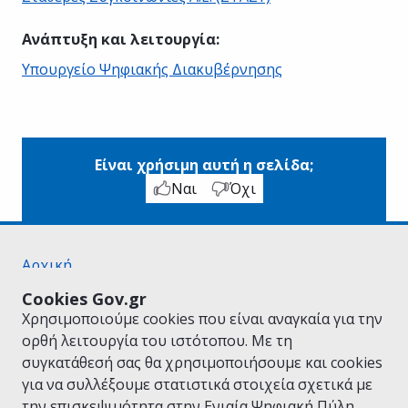
Ανάπτυξη και λειτουργία
:
Υπουργείο Ψηφιακής Διακυβέρνησης
Είναι χρήσιμη αυτή η σελίδα;
Ναι
Όχι
Αρχική
Σχετικά με το gov.gr
Cookies Gov.gr
Όροι Χρήσης
Χρησιμοποιούμε cookies που είναι αναγκαία για την
Πολιτική Απορρήτου
ορθή λειτουργία του ιστότοπου. Με τη
Δήλωση προσβασιμότητας
συγκατάθεσή σας θα χρησιμοποιήσουμε και cookies
Πολιτική cookies
για να συλλέξουμε στατιστικά στοιχεία σχετικά με
Προτάσεις για το gov.gr
την επισκεψιμότητα στην Ενιαία Ψηφιακή Πύλη