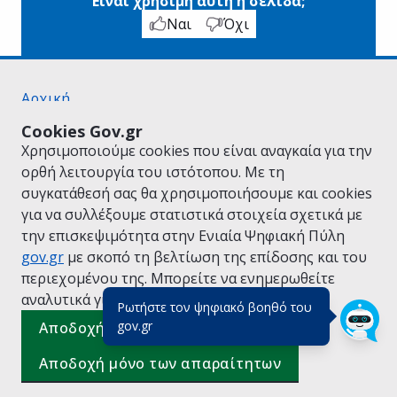
Είναι χρήσιμη αυτή η σελίδα;
Ναι
Όχι
Αρχική
Σχετικά με το gov.gr
Cookies Gov.gr
Όροι Χρήσης
Χρησιμοποιούμε cookies που είναι αναγκαία για την
Πολιτική Απορρήτου
ορθή λειτουργία του ιστότοπου. Με τη
Δήλωση προσβασιμότητας
συγκατάθεσή σας θα χρησιμοποιήσουμε και cookies
Πολιτική cookies
για να συλλέξουμε στατιστικά στοιχεία σχετικά με
Προτάσεις για το gov.gr
την επισκεψιμότητα στην Ενιαία Ψηφιακή Πύλη
Υλοποίηση από το
Υπουργείο Ψηφιακής
gov.gr
με σκοπό τη βελτίωση της επίδοσης και του
Διακυβέρνησης
περιεχομένου της. Μπορείτε να ενημερωθείτε
Ελληνικά
|
Αγγλικά
αναλυτικά για την
Πολιτική Cookies.
Ρωτήστε τον ψηφιακό βοηθό του
(πάτησε για κλείσιμο)
gov.gr
Αποδοχή όλων
Αποδοχή μόνο των απαραίτητων