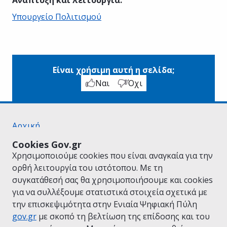
Υπουργείο Πολιτισμού
Είναι χρήσιμη αυτή η σελίδα;
Ναι
Όχι
Αρχική
Σχετικά με το gov.gr
Cookies Gov.gr
Όροι Χρήσης
Χρησιμοποιούμε cookies που είναι αναγκαία για την
Πολιτική Απορρήτου
ορθή λειτουργία του ιστότοπου. Με τη
Δήλωση προσβασιμότητας
συγκατάθεσή σας θα χρησιμοποιήσουμε και cookies
Πολιτική cookies
για να συλλέξουμε στατιστικά στοιχεία σχετικά με
Προτάσεις για το gov.gr
την επισκεψιμότητα στην Ενιαία Ψηφιακή Πύλη
Υλοποίηση από το
Υπουργείο Ψηφιακής
gov.gr
με σκοπό τη βελτίωση της επίδοσης και του
Διακυβέρνησης