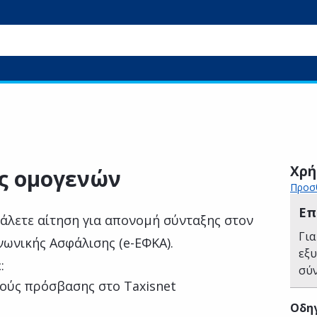
ν
Χρή
ς ομογενών
Προσθ
Επ
βάλετε αίτηση για απονομή σύνταξης στον
Για
νωνικής Ασφάλισης (e-ΕΦΚΑ).
εξ
:
σύ
ούς πρόσβασης στο Taxisnet
Οδηγ