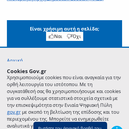
Είναι χρήσιμη αυτή η σελίδα;
Ναι
Όχι
Αρχική
Σχετικά με το gov.gr
Cookies Gov.gr
Όροι Χρήσης
Χρησιμοποιούμε cookies που είναι αναγκαία για την
Πολιτική Απορρήτου
ορθή λειτουργία του ιστότοπου. Με τη
Δήλωση προσβασιμότητας
συγκατάθεσή σας θα χρησιμοποιήσουμε και cookies
Πολιτική cookies
για να συλλέξουμε στατιστικά στοιχεία σχετικά με
Προτάσεις για το gov.gr
την επισκεψιμότητα στην Ενιαία Ψηφιακή Πύλη
Υλοποίηση από το
Υπουργείο Ψηφιακής
gov.gr
με σκοπό τη βελτίωση της επίδοσης και του
Διακυβέρνησης
περιεχομένου της. Μπορείτε να ενημερωθείτε
Ελληνικά
|
Αγγλικά
αναλυτικά για την
Πολιτική Cookies.
Ρωτήστε τον ψηφιακό βοηθό του