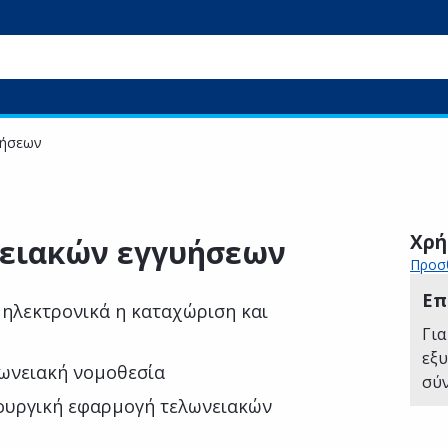
υήσεων
Χρή
νειακών εγγυήσεων
Προσθ
Επ
 ηλεκτρονικά η καταχώριση και
Για
εξ
λωνειακή νομοθεσία
σύ
ουργική εφαρμογή τελωνειακών