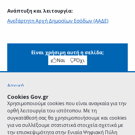
Ανάπτυξη και λειτουργία
:
Ανεξάρτητη Αρχή Δημοσίων Εσόδων (ΑΑΔΕ)
Είναι χρήσιμη αυτή η σελίδα;
Ναι
Όχι
Αρχική
Σχετικά με το gov.gr
Cookies Gov.gr
Όροι Χρήσης
Χρησιμοποιούμε cookies που είναι αναγκαία για την
Πολιτική Απορρήτου
ορθή λειτουργία του ιστότοπου. Με τη
Δήλωση προσβασιμότητας
συγκατάθεσή σας θα χρησιμοποιήσουμε και cookies
Πολιτική cookies
για να συλλέξουμε στατιστικά στοιχεία σχετικά με
Προτάσεις για το gov.gr
την επισκεψιμότητα στην Ενιαία Ψηφιακή Πύλη