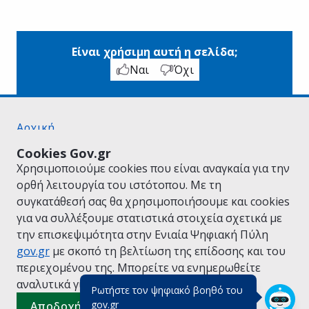
Είναι χρήσιμη αυτή η σελίδα;
Ναι
Όχι
Αρχική
Σχετικά με το gov.gr
Cookies Gov.gr
Όροι Χρήσης
Χρησιμοποιούμε cookies που είναι αναγκαία για την
Πολιτική Απορρήτου
ορθή λειτουργία του ιστότοπου. Με τη
Δήλωση προσβασιμότητας
συγκατάθεσή σας θα χρησιμοποιήσουμε και cookies
Πολιτική cookies
για να συλλέξουμε στατιστικά στοιχεία σχετικά με
Προτάσεις για το gov.gr
την επισκεψιμότητα στην Ενιαία Ψηφιακή Πύλη
Υλοποίηση από το
Υπουργείο Ψηφιακής
gov.gr
με σκοπό τη βελτίωση της επίδοσης και του
Διακυβέρνησης
περιεχομένου της. Μπορείτε να ενημερωθείτε
Ελληνικά
|
Αγγλικά
αναλυτικά για την
Πολιτική Cookies.
Ρωτήστε τον ψηφιακό βοηθό του
(πάτησε για κλείσιμο)
gov.gr
Αποδοχή όλων