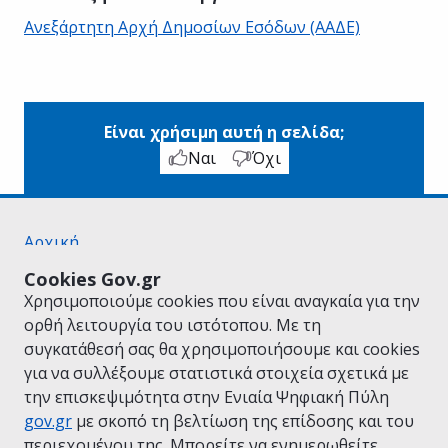
Ανεξάρτητη Αρχή Δημοσίων Εσόδων (ΑΑΔΕ)
Είναι χρήσιμη αυτή η σελίδα;
Ναι
Όχι
Αρχική
Σχετικά με το gov.gr
Cookies Gov.gr
Όροι Χρήσης
Χρησιμοποιούμε cookies που είναι αναγκαία για την
Πολιτική Απορρήτου
ορθή λειτουργία του ιστότοπου. Με τη
Δήλωση προσβασιμότητας
συγκατάθεσή σας θα χρησιμοποιήσουμε και cookies
Πολιτική cookies
για να συλλέξουμε στατιστικά στοιχεία σχετικά με
Προτάσεις για το gov.gr
την επισκεψιμότητα στην Ενιαία Ψηφιακή Πύλη
Υλοποίηση από το
Υπουργείο Ψηφιακής
gov.gr
με σκοπό τη βελτίωση της επίδοσης και του
Διακυβέρνησης
περιεχομένου της. Μπορείτε να ενημερωθείτε