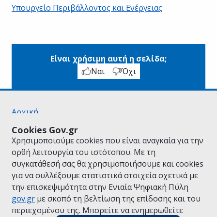
Υπουργείο Περιβάλλοντος και Ενέργειας
Είναι χρήσιμη αυτή η σελίδα;
Ναι
Όχι
Αρχική
Σχετικά με το gov.gr
Cookies Gov.gr
Όροι Χρήσης
Χρησιμοποιούμε cookies που είναι αναγκαία για την
Πολιτική Απορρήτου
ορθή λειτουργία του ιστότοπου. Με τη
Δήλωση προσβασιμότητας
συγκατάθεσή σας θα χρησιμοποιήσουμε και cookies
Πολιτική cookies
για να συλλέξουμε στατιστικά στοιχεία σχετικά με
Προτάσεις για το gov.gr
την επισκεψιμότητα στην Ενιαία Ψηφιακή Πύλη
Υλοποίηση από το
Υπουργείο Ψηφιακής
gov.gr
με σκοπό τη βελτίωση της επίδοσης και του
Διακυβέρνησης
περιεχομένου της. Μπορείτε να ενημερωθείτε
Ελληνικά
|
Αγγλικά