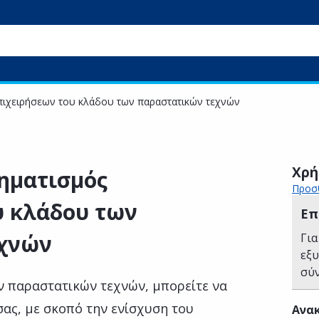
πιχειρήσεων του κλάδου των παραστατικών τεχνών
Χρή
ηματισμός
Προσθ
υ κλάδου των
Επ
εχνών
Για
εξ
σύ
ων παραστατικών τεχνών, μπορείτε να
ας, με σκοπό την ενίσχυση του
Ανακ