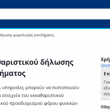
δήλωσης φορολογίας εισοδήματος
Χρή
θαριστικού δήλωσης
Προσθ
δήματος
Επ
Για
αι υπηρεσίες μπορούν να πιστοποιούν
εξ
σύ
 στοιχεία του εκκαθαριστικού
τικού προσδιορισμού φόρου φυσικών
Οδηγ