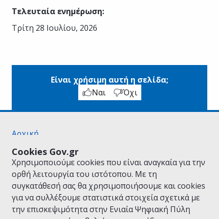
Τελευταία ενημέρωση
:
Τρίτη 28 Ιουλίου, 2026
Είναι χρήσιμη αυτή η σελίδα;
Ναι
Όχι
Αρχική
Σχετικά με το gov.gr
Cookies Gov.gr
Όροι Χρήσης
Χρησιμοποιούμε cookies που είναι αναγκαία για την
Πολιτική Απορρήτου
ορθή λειτουργία του ιστότοπου. Με τη
Δήλωση προσβασιμότητας
συγκατάθεσή σας θα χρησιμοποιήσουμε και cookies
Πολιτική cookies
για να συλλέξουμε στατιστικά στοιχεία σχετικά με
Προτάσεις για το gov.gr
την επισκεψιμότητα στην Ενιαία Ψηφιακή Πύλη
Υλοποίηση από το
Υπουργείο Ψηφιακής