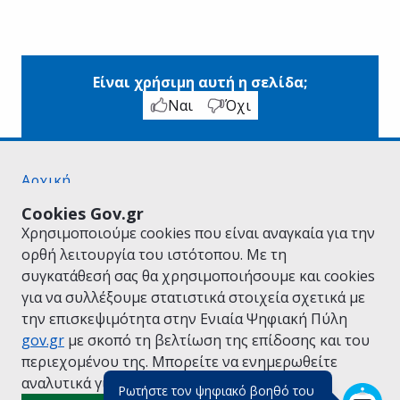
Είναι χρήσιμη αυτή η σελίδα;
Ναι
Όχι
Αρχική
Σχετικά με το gov.gr
Cookies Gov.gr
Όροι Χρήσης
Χρησιμοποιούμε cookies που είναι αναγκαία για την
Πολιτική Απορρήτου
ορθή λειτουργία του ιστότοπου. Με τη
Δήλωση προσβασιμότητας
συγκατάθεσή σας θα χρησιμοποιήσουμε και cookies
Πολιτική cookies
για να συλλέξουμε στατιστικά στοιχεία σχετικά με
Προτάσεις για το gov.gr
την επισκεψιμότητα στην Ενιαία Ψηφιακή Πύλη
Υλοποίηση από το
Υπουργείο Ψηφιακής
gov.gr
με σκοπό τη βελτίωση της επίδοσης και του
Διακυβέρνησης
περιεχομένου της. Μπορείτε να ενημερωθείτε
Ελληνικά
|
Αγγλικά
αναλυτικά για την
Πολιτική Cookies.
Ρωτήστε τον ψηφιακό βοηθό του