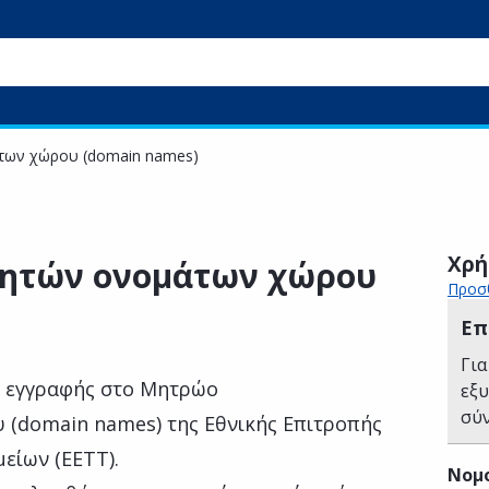
των χώρου (domain names)
Χρή
ητών ονομάτων χώρου
Προσθ
Επ
Για
η εγγραφής στο Μητρώο
εξ
σύ
(domain names) της Εθνικής Επιτροπής
είων (ΕΕΤΤ).
Νομ