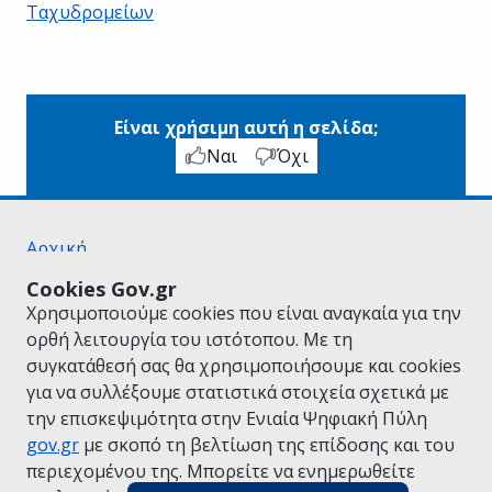
Ταχυδρομείων
Είναι χρήσιμη αυτή η σελίδα;
Ναι
Όχι
Αρχική
Σχετικά με το gov.gr
Cookies Gov.gr
Όροι Χρήσης
Χρησιμοποιούμε cookies που είναι αναγκαία για την
Πολιτική Απορρήτου
ορθή λειτουργία του ιστότοπου. Με τη
Δήλωση προσβασιμότητας
συγκατάθεσή σας θα χρησιμοποιήσουμε και cookies
Πολιτική cookies
για να συλλέξουμε στατιστικά στοιχεία σχετικά με
Προτάσεις για το gov.gr
την επισκεψιμότητα στην Ενιαία Ψηφιακή Πύλη
Υλοποίηση από το
Υπουργείο Ψηφιακής
gov.gr
με σκοπό τη βελτίωση της επίδοσης και του
Διακυβέρνησης
περιεχομένου της. Μπορείτε να ενημερωθείτε
Ελληνικά
|
Αγγλικά