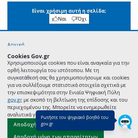
Είναι χρήσιμη αυτή η σελίδα;
Ναι
Όχι
Αρχική
Σχετικά με το gov.gr
Cookies Gov.gr
Όροι Χρήσης
Χρησιμοποιούμε cookies που είναι αναγκαία για την
Πολιτική Απορρήτου
ορθή λειτουργία του ιστότοπου. Με τη
Δήλωση προσβασιμότητας
συγκατάθεσή σας θα χρησιμοποιήσουμε και cookies
Πολιτική cookies
για να συλλέξουμε στατιστικά στοιχεία σχετικά με
Προτάσεις για το gov.gr
την επισκεψιμότητα στην Ενιαία Ψηφιακή Πύλη
Υλοποίηση από το
Υπουργείο Ψηφιακής
gov.gr
με σκοπό τη βελτίωση της επίδοσης και του
Διακυβέρνησης
περιεχομένου της. Μπορείτε να ενημερωθείτε
Ελληνικά
|
Αγγλικά
αναλυτικά για την
Πολιτική Cookies.
Ρωτήστε τον ψηφιακό βοηθό του
(πάτησε για κλείσιμο)
gov.gr
Αποδοχή όλων
Αποδοχή μόνο των απαραίτητων