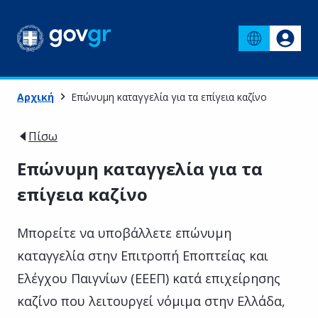
Αρχική
Επώνυμη καταγγελία για τα επίγεια καζίνο
Πίσω
Επώνυμη καταγγελία για τα
επίγεια καζίνο
Μπορείτε να υποβάλλετε επώνυμη
καταγγελία στην Επιτροπή Εποπτείας και
Ελέγχου Παιγνίων (ΕΕΕΠ) κατά επιχείρησης
καζίνο που λειτουργεί νόμιμα στην Ελλάδα,