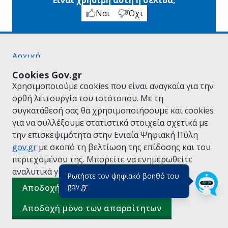
Ναι
Όχι
Αρχική
Σχετικά με το gov.gr
Cookies Gov.gr
Όροι Χρήσης
Χρησιμοποιούμε cookies που είναι αναγκαία για την
Πολιτική Απορρήτου
ορθή λειτουργία του ιστότοπου. Με τη
Δήλωση προσβασιμότητας
συγκατάθεσή σας θα χρησιμοποιήσουμε και cookies
Πολιτική cookies
για να συλλέξουμε στατιστικά στοιχεία σχετικά με
Προτάσεις για το gov.gr
την επισκεψιμότητα στην Ενιαία Ψηφιακή Πύλη
Υλοποίηση από το
Υπουργείο Ψηφιακής
gov.gr
με σκοπό τη βελτίωση της επίδοσης και του
Διακυβέρνησης
περιεχομένου της. Μπορείτε να ενημερωθείτε
Ελληνικά
|
Αγγλικά
αναλυτικά για την
Πολιτική Cookies.
Ρωτήστε τον ψηφιακό βοηθό του
(πάτησε για κλείσιμο)
gov.gr
Αποδοχή όλων
Αποδοχή μόνο των απαραίτητων