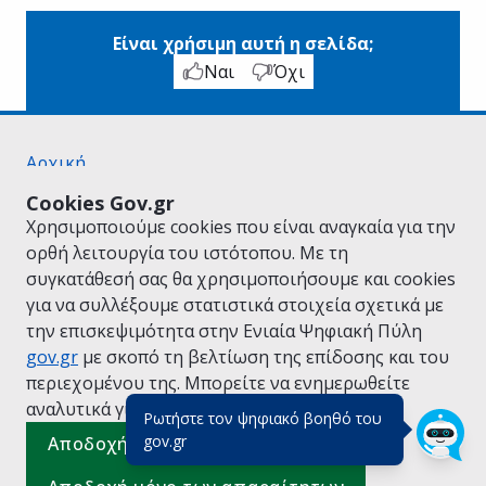
Είναι χρήσιμη αυτή η σελίδα;
Ναι
Όχι
Αρχική
Σχετικά με το gov.gr
Cookies Gov.gr
Όροι Χρήσης
Χρησιμοποιούμε cookies που είναι αναγκαία για την
Πολιτική Απορρήτου
ορθή λειτουργία του ιστότοπου. Με τη
Δήλωση προσβασιμότητας
συγκατάθεσή σας θα χρησιμοποιήσουμε και cookies
Πολιτική cookies
για να συλλέξουμε στατιστικά στοιχεία σχετικά με
Προτάσεις για το gov.gr
την επισκεψιμότητα στην Ενιαία Ψηφιακή Πύλη
Υλοποίηση από το
Υπουργείο Ψηφιακής
gov.gr
με σκοπό τη βελτίωση της επίδοσης και του
Διακυβέρνησης
περιεχομένου της. Μπορείτε να ενημερωθείτε
Ελληνικά
|
Αγγλικά
αναλυτικά για την
Πολιτική Cookies.
Ρωτήστε τον ψηφιακό βοηθό του
(πάτησε για κλείσιμο)
gov.gr
Αποδοχή όλων