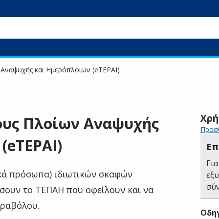
Αναψυχής και Ημερόπλοιων (eTEPAI)
Χρή
ους Πλοίων Αναψυχής
Προσθ
(eTEPAI)
Επ
Για
ικά πρόσωπα) ιδιωτικών σκαφών
εξ
σύ
σουν το ΤΕΠΑΗ που οφείλουν και να
αραβόλου.
Οδηγ