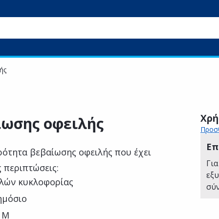
ής
Χρή
ίωσης οφειλής
Προσθ
Επ
ρότητα βεβαίωσης οφειλής που έχει
Για
ς περιπτώσεις:
εξ
ελών κυκλοφορίας
σύ
δημόσιο
ς Μ