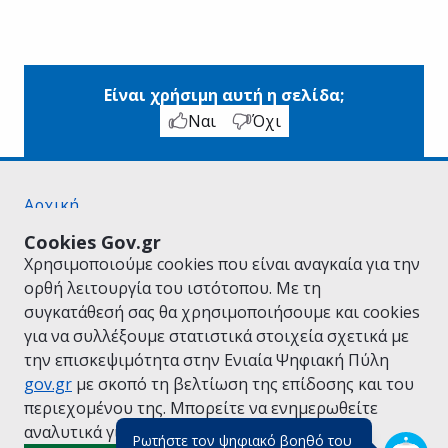
Είναι χρήσιμη αυτή η σελίδα;
Ναι
Όχι
Αρχική
Σχετικά με το gov.gr
Cookies Gov.gr
Όροι Χρήσης
Χρησιμοποιούμε cookies που είναι αναγκαία για την
Πολιτική Απορρήτου
ορθή λειτουργία του ιστότοπου. Με τη
Δήλωση προσβασιμότητας
συγκατάθεσή σας θα χρησιμοποιήσουμε και cookies
Πολιτική cookies
για να συλλέξουμε στατιστικά στοιχεία σχετικά με
Προτάσεις για το gov.gr
την επισκεψιμότητα στην Ενιαία Ψηφιακή Πύλη
Υλοποίηση από το
Υπουργείο Ψηφιακής
gov.gr
με σκοπό τη βελτίωση της επίδοσης και του
Διακυβέρνησης
περιεχομένου της. Μπορείτε να ενημερωθείτε
Ελληνικά
|
Αγγλικά
αναλυτικά για την
Πολιτική Cookies.
Ρωτήστε τον ψηφιακό βοηθό του