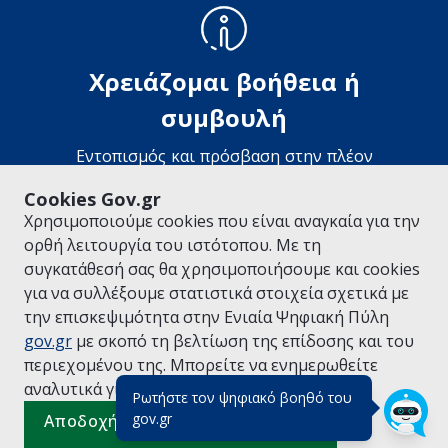
Χρειάζομαι βοήθεια ή
συμβουλή
Εντοπισμός και πρόσβαση στην πλέον
κατάλληλη υπηρεσία υποστήριξης
Cookies Gov.gr
Χρησιμοποιούμε cookies που είναι αναγκαία για την
ορθή λειτουργία του ιστότοπου. Με τη
συγκατάθεσή σας θα χρησιμοποιήσουμε και cookies
ΕΠΙΣΚΕΦΘΕΙΤΕ ΤΟ GOV.GR
ΤΟΜΕΙΣ ΠΟΛΙΤΙΚΗΣ
για να συλλέξουμε στατιστικά στοιχεία σχετικά με
© Copyright 2026 - Υλοποίηση από το
Υπουργείο Ψηφιακής
την επισκεψιμότητα στην Ενιαία Ψηφιακή Πύλη
Διακυβέρνησης
gov.gr
με σκοπό τη βελτίωση της επίδοσης και του
περιεχομένου της. Μπορείτε να ενημερωθείτε
αναλυτικά για την
Πολιτική Cookies.
Ρωτήστε τον ψηφιακό βοηθό του
(πάτησε για κλείσιμο)
gov.gr
Αποδοχή όλων