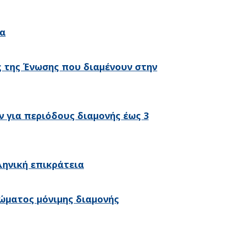
ια
ς της Ένωσης που διαμένουν στην
για περιόδους διαμονής έως 3
ληνική επικράτεια
ώματος μόνιμης διαμονής