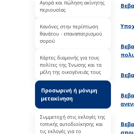
Αγορά και πώληση ακίνητης
Bεβα
περιουσίας
Yποχ
Κανόνες στην περίπτωση
θανάτου - επαναπατρισμού
σορού
Βεβα
πολι
Κάρτες διαμονής για τους
πολίτες της Ένωσης και τα
μέλη της οικογένειάς τους
Βεβα
Προσωρινή ή μόνιμη
Βεβα
μετακίνηση
ανεν
Συμμετοχή στις εκλογές της
Βεβα
τοπικής αυτοδιοίκησης και
τις εκλογές για το
σπο