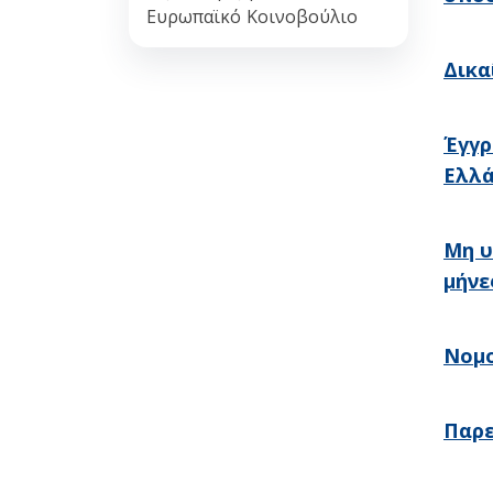
Ευρωπαϊκό Κοινοβούλιο
Δικα
Έγγρ
Ελλ
Μη υ
μήνε
Νομο
Παρε