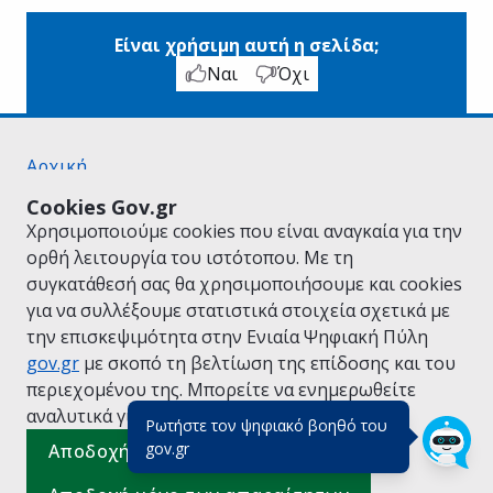
Είναι χρήσιμη αυτή η σελίδα;
Ναι
Όχι
Αρχική
Σχετικά με το gov.gr
Cookies Gov.gr
Όροι Χρήσης
Χρησιμοποιούμε cookies που είναι αναγκαία για την
Πολιτική Απορρήτου
ορθή λειτουργία του ιστότοπου. Με τη
Δήλωση προσβασιμότητας
συγκατάθεσή σας θα χρησιμοποιήσουμε και cookies
Πολιτική cookies
για να συλλέξουμε στατιστικά στοιχεία σχετικά με
Προτάσεις για το gov.gr
την επισκεψιμότητα στην Ενιαία Ψηφιακή Πύλη
Υλοποίηση από το
Υπουργείο Ψηφιακής
gov.gr
με σκοπό τη βελτίωση της επίδοσης και του
Διακυβέρνησης
περιεχομένου της. Μπορείτε να ενημερωθείτε
Ελληνικά
|
Αγγλικά
αναλυτικά για την
Πολιτική Cookies.
Ρωτήστε τον ψηφιακό βοηθό του
(πάτησε για κλείσιμο)
gov.gr
Αποδοχή όλων