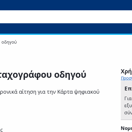
υ οδηγού
Χρή
ταχογράφου οδηγού
Προσθ
Επ
ρονικά αίτηση για την Κάρτα ψηφιακού
Για
εξ
σύ
Νομ
ας