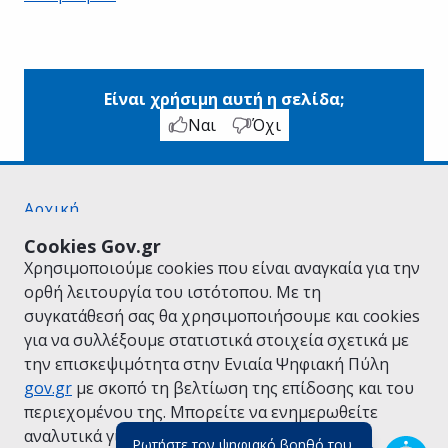
Είναι χρήσιμη αυτή η σελίδα;
Ναι
Όχι
Αρχική
Σχετικά με το gov.gr
Cookies Gov.gr
Όροι Χρήσης
Χρησιμοποιούμε cookies που είναι αναγκαία για την
Πολιτική Απορρήτου
ορθή λειτουργία του ιστότοπου. Με τη
Δήλωση προσβασιμότητας
συγκατάθεσή σας θα χρησιμοποιήσουμε και cookies
Πολιτική cookies
για να συλλέξουμε στατιστικά στοιχεία σχετικά με
Προτάσεις για το gov.gr
την επισκεψιμότητα στην Ενιαία Ψηφιακή Πύλη
Υλοποίηση από το
Υπουργείο Ψηφιακής
gov.gr
με σκοπό τη βελτίωση της επίδοσης και του
Διακυβέρνησης
περιεχομένου της. Μπορείτε να ενημερωθείτε
Ελληνικά
|
Αγγλικά
αναλυτικά για την
Πολιτική Cookies.
Ρωτήστε τον ψηφιακό βοηθό του