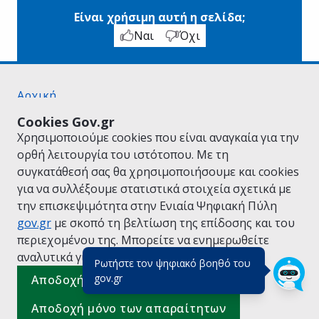
Είναι χρήσιμη αυτή η σελίδα;
Ναι
Όχι
Αρχική
Σχετικά με το gov.gr
Cookies Gov.gr
Όροι Χρήσης
Χρησιμοποιούμε cookies που είναι αναγκαία για την
Πολιτική Απορρήτου
ορθή λειτουργία του ιστότοπου. Με τη
Δήλωση προσβασιμότητας
συγκατάθεσή σας θα χρησιμοποιήσουμε και cookies
Πολιτική cookies
για να συλλέξουμε στατιστικά στοιχεία σχετικά με
Προτάσεις για το gov.gr
την επισκεψιμότητα στην Ενιαία Ψηφιακή Πύλη
Υλοποίηση από το
Υπουργείο Ψηφιακής
gov.gr
με σκοπό τη βελτίωση της επίδοσης και του
Διακυβέρνησης
περιεχομένου της. Μπορείτε να ενημερωθείτε
Ελληνικά
|
Αγγλικά
αναλυτικά για την
Πολιτική Cookies.
Ρωτήστε τον ψηφιακό βοηθό του
(πάτησε για κλείσιμο)
gov.gr
Αποδοχή όλων
Αποδοχή μόνο των απαραίτητων