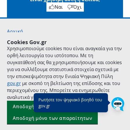
Ναι
Όχι
Αρχική
Σχετικά με το gov.gr
Cookies Gov.gr
Όροι Χρήσης
Χρησιμοποιούμε cookies που είναι αναγκαία για την
Πολιτική Απορρήτου
ορθή λειτουργία του ιστότοπου. Με τη
Δήλωση προσβασιμότητας
συγκατάθεσή σας θα χρησιμοποιήσουμε και cookies
Πολιτική cookies
για να συλλέξουμε στατιστικά στοιχεία σχετικά με
Προτάσεις για το gov.gr
την επισκεψιμότητα στην Ενιαία Ψηφιακή Πύλη
Υλοποίηση από το
Υπουργείο Ψηφιακής
gov.gr
με σκοπό τη βελτίωση της επίδοσης και του
Διακυβέρνησης
περιεχομένου της. Μπορείτε να ενημερωθείτε
Ελληνικά
|
Αγγλικά
αναλυτικά για την
Πολιτική Cookies.
Ρωτήστε τον ψηφιακό βοηθό του
(πάτησε για κλείσιμο)
gov.gr
Αποδοχή όλων
Αποδοχή μόνο των απαραίτητων