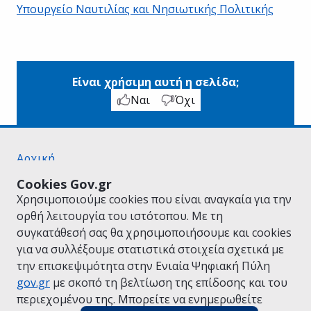
Υπουργείο Ναυτιλίας και Νησιωτικής Πολιτικής
Είναι χρήσιμη αυτή η σελίδα;
Ναι
Όχι
Αρχική
Σχετικά με το gov.gr
Cookies Gov.gr
Όροι Χρήσης
Χρησιμοποιούμε cookies που είναι αναγκαία για την
Πολιτική Απορρήτου
ορθή λειτουργία του ιστότοπου. Με τη
Δήλωση προσβασιμότητας
συγκατάθεσή σας θα χρησιμοποιήσουμε και cookies
Πολιτική cookies
για να συλλέξουμε στατιστικά στοιχεία σχετικά με
Προτάσεις για το gov.gr
την επισκεψιμότητα στην Ενιαία Ψηφιακή Πύλη
Υλοποίηση από το
Υπουργείο Ψηφιακής
gov.gr
με σκοπό τη βελτίωση της επίδοσης και του
Διακυβέρνησης
περιεχομένου της. Μπορείτε να ενημερωθείτε
Ελληνικά
|
Αγγλικά