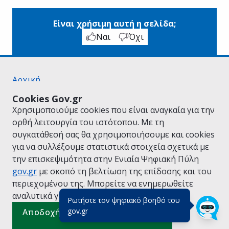
Είναι χρήσιμη αυτή η σελίδα;
Ναι
Όχι
Αρχική
Σχετικά με το gov.gr
Cookies Gov.gr
Όροι Χρήσης
Χρησιμοποιούμε cookies που είναι αναγκαία για την
Πολιτική Απορρήτου
ορθή λειτουργία του ιστότοπου. Με τη
Δήλωση προσβασιμότητας
συγκατάθεσή σας θα χρησιμοποιήσουμε και cookies
Πολιτική cookies
για να συλλέξουμε στατιστικά στοιχεία σχετικά με
Προτάσεις για το gov.gr
την επισκεψιμότητα στην Ενιαία Ψηφιακή Πύλη
Υλοποίηση από το
Υπουργείο Ψηφιακής
gov.gr
με σκοπό τη βελτίωση της επίδοσης και του
Διακυβέρνησης
περιεχομένου της. Μπορείτε να ενημερωθείτε
Ελληνικά
|
Αγγλικά
αναλυτικά για την
Πολιτική Cookies.
Ρωτήστε τον ψηφιακό βοηθό του
(πάτησε για κλείσιμο)
gov.gr
Αποδοχή όλων