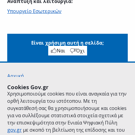
Ανάπτυξη και λειτουργία
:
Υπουργείο Εσωτερικών
Είναι χρήσιμη αυτή η σελίδα;
Ναι
Όχι
Αρχική
Σχετικά με το gov.gr
Cookies Gov.gr
Όροι Χρήσης
Χρησιμοποιούμε cookies που είναι αναγκαία για την
Πολιτική Απορρήτου
ορθή λειτουργία του ιστότοπου. Με τη
Δήλωση προσβασιμότητας
συγκατάθεσή σας θα χρησιμοποιήσουμε και cookies
Πολιτική cookies
για να συλλέξουμε στατιστικά στοιχεία σχετικά με
Προτάσεις για το gov.gr
την επισκεψιμότητα στην Ενιαία Ψηφιακή Πύλη
Υλοποίηση από το
Υπουργείο Ψηφιακής
gov.gr
με σκοπό τη βελτίωση της επίδοσης και του
Διακυβέρνησης