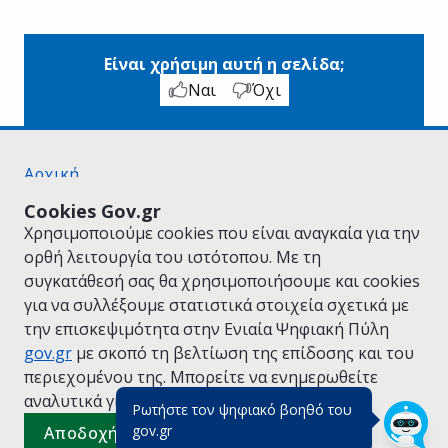
Είναι χρήσιμη αυτή η σελίδα;
Ναι
Όχι
Αρχική
Σχετικά με το gov.gr
Cookies Gov.gr
Όροι Χρήσης
Χρησιμοποιούμε cookies που είναι αναγκαία για την
Πολιτική Απορρήτου
ορθή λειτουργία του ιστότοπου. Με τη
Δήλωση προσβασιμότητας
συγκατάθεσή σας θα χρησιμοποιήσουμε και cookies
Πολιτική cookies
για να συλλέξουμε στατιστικά στοιχεία σχετικά με
Προτάσεις για το gov.gr
την επισκεψιμότητα στην Ενιαία Ψηφιακή Πύλη
Υλοποίηση από το
Υπουργείο Ψηφιακής
gov.gr
με σκοπό τη βελτίωση της επίδοσης και του
Διακυβέρνησης
περιεχομένου της. Μπορείτε να ενημερωθείτε
Ελληνικά
|
Αγγλικά
αναλυτικά για την
Πολιτική Cookies.
Ρωτήστε τον ψηφιακό βοηθό του
(πάτησε για κλείσιμο)
gov.gr
Αποδοχή όλων