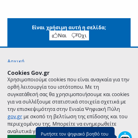
Είναι χρήσιμη αυτή η σελίδα;
Ναι
Όχι
Αρχική
Σχετικά με το gov.gr
Cookies Gov.gr
Όροι Χρήσης
Χρησιμοποιούμε cookies που είναι αναγκαία για την
Πολιτική Απορρήτου
ορθή λειτουργία του ιστότοπου. Με τη
Δήλωση προσβασιμότητας
συγκατάθεσή σας θα χρησιμοποιήσουμε και cookies
Πολιτική cookies
για να συλλέξουμε στατιστικά στοιχεία σχετικά με
Προτάσεις για το gov.gr
την επισκεψιμότητα στην Ενιαία Ψηφιακή Πύλη
Υλοποίηση από το
Υπουργείο Ψηφιακής
gov.gr
με σκοπό τη βελτίωση της επίδοσης και του
Διακυβέρνησης
περιεχομένου της. Μπορείτε να ενημερωθείτε
Ελληνικά
|
Αγγλικά
αναλυτικά για την
Πολιτική Cookies.
Ρωτήστε τον ψηφιακό βοηθό του