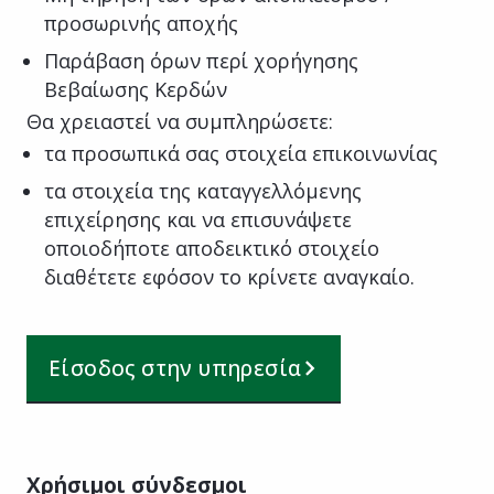
προσωρινής αποχής
Παράβαση όρων περί χορήγησης
Βεβαίωσης Κερδών
Θα χρειαστεί να συμπληρώσετε:
τα προσωπικά σας στοιχεία επικοινωνίας
τα στοιχεία της καταγγελλόμενης
επιχείρησης και να επισυνάψετε
οποιοδήποτε αποδεικτικό στοιχείο
διαθέτετε εφόσον το κρίνετε αναγκαίο.
Είσοδος στην υπηρεσία
Χρήσιμοι σύνδεσμοι