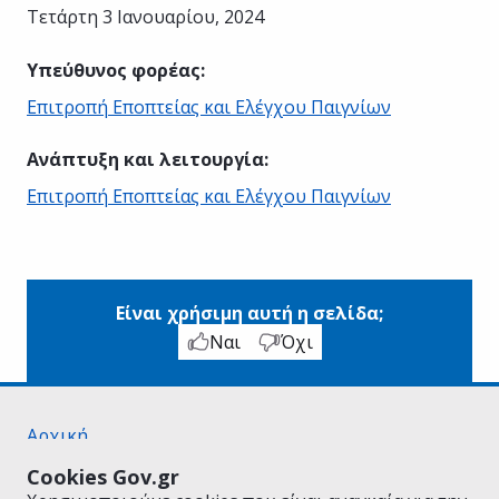
Τετάρτη 3 Ιανουαρίου, 2024
Υπεύθυνος φορέας
:
Επιτροπή Εποπτείας και Ελέγχου Παιγνίων
Ανάπτυξη και λειτουργία
:
Επιτροπή Εποπτείας και Ελέγχου Παιγνίων
Είναι χρήσιμη αυτή η σελίδα;
Ναι
Όχι
Αρχική
Σχετικά με το gov.gr
Cookies Gov.gr
Όροι Χρήσης